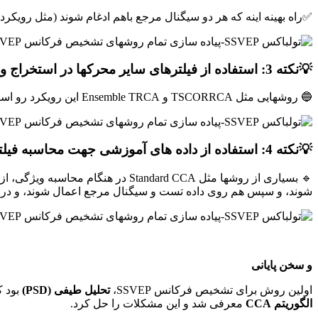
✅راه بهینه اینه که هر دو سیگنال مرجع باهم ادغام شوند (مثل رویکرد combination method)
💡
نکته 3:
استفاده از فیلترهای سایر محرکها در استخراج و
🔵 روشهایی مثل TSCORRCA و Ensemble TRCA این رویکرد رو استفاده کرده اند که علاوه بر مقاوم کردن روشها در برابر Overfitting، دقت آنها را نیز به صورت معنادار بهبود داده است.
💡
نکته 4: استفاده از داده های آموزشی جهت محاسبه فیلترها
🔹 بسیاری از روشها مثل andard CCA
شوند، و سپس هم روی داده تست و سیگنال مرجع اعمال شوند، و در ا
و سخن پایانی
اولین روش برای تشخیص فرکانس SSVEP،
تحلیل طیفی (PSD)
بود ک
الگوریتم CCA
معرفی شد و این مشکلات را حل کرد.