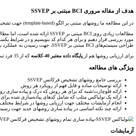
هدف از مقاله مروری BCI مبتنی بر SSVEP
در این مطالعه ما روشهای مبتنی بر الگو (template-based) جهت تشخیص فرکانس SSVEP بررسی کردیم که شامل 19 روش هست که به چهار دسته (CCA, MSI, CORRCA, TRCA) گروه بندی شده اند.
مطالعات زیادی روی BCI مبتنی ب
طراحی سیستم‌های BCI مبتنی بر SSVEP، جهت رسیدن به عملکرد بهینه بسیار ضروری هستند.
برای ارزیابی روشها هم از
پایگاه داده معتبر 40-کلاسه
که از 35 فرد ثبت شده است استفاده کردیم.
ویژگی های مطالعه
بررسی جامع روشهای تشخیص فرکانس SSVEP
ارائه توضیحات ساده و قابل فهم از رویکرد هر روش
ارائه فلوچارت/شبه کد برای هر روش که درک و پیاده سازی روش
ارائه یک تولباکس متلب که شامل کدهای پیاده‌سازی شده برای
انجام آزمایشات مختلف جهت ارزیابی روشها در شرایط مختلف
ارائه چند نکته اساسی در پیاده سازی روشهای جدید جهت رسید
آزمایشات