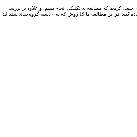
رکانس SSVEP پیاده سازی شده اند. ما در مطالعه مروری سعی کردیم که مطالعه ی تکنیکی انجام دهیم، و علاوه بر بررسی
روشها، کد متلب آنها را نیز پیاده سازی کنیم تا محققین این حوزه بتوانند از ابزار موجود برای انجام پروژه های خود و یا توسعه الگوریتمها استفاده کنند. در این مطالعه ما 19 روش که به 4 دسته گروه بندی شده اند