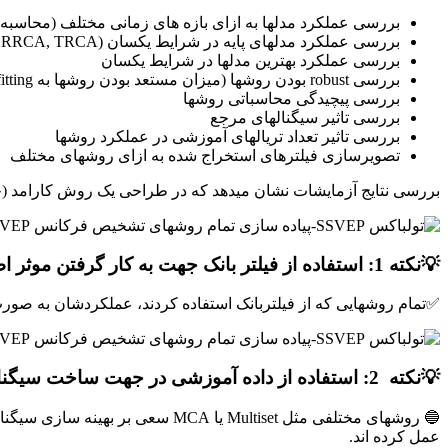
بررسی عملکرد مدلها به ازای بازه های زمانی مختلف (محاسبه Accuracy و ITR)
بررسی عملکرد مدلهای پایه در شرایط یکسان (CCA, MSI, CORRCA, TRCA)
بررسی عملکرد بهترین مدلها در شرایط یکسان
بررسی robust بودن روشها (میزان مستعد بودن روشها به overfitting)
بررسی پیچیدگی محاسباتی روشها
بررسی تاثیر سیگنالهای مرجع
بررسی تاثیر تعداد تریالهای آموزشی در عملکرد روشها
تصویرسازی فیلترهای استخراج شده به ازای روشهای مختلف
بررسی نتایج آزمایشات نشان میدهد که در طراحی یک روش کارامد (چه از لحاظ دقت و چه از لحاظ robust ب
💡
نکته 1:
استفاده از
فیلتر بانک
جهت به کار گرفتن موثر اط
✅تمام روشهایی که از فیلتربانک استفاده کردند، عملکردشان به صورت 
💡
نکته
2:
استفاده از داده آموزشی در جهت ساخت سیگنا
عمل کرده اند.