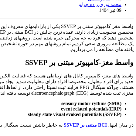
محمد نوری زاده چرلو
09 تیر 1404
یافته های مطالعه را می پردازیم.
واسط مغز-کامپیوتر مبتنی بر SSVEP
واسط های مغز- کامپیوتر کانال های ارتباطی هستند که فعالیت الکتری
جدید برای افراد معلول، مخصوصا افراد دارای معلولیت شدید ایجاد میک
هستند، چراکه سیگنال EEG فرایند ثبت نسبتا ر
مغزی ثبت شده توسط electroencephalograph (EEG) توسعه یافته اند:
sensory motor rythms (SMR)
event related potentials(ERP)
steady-state visual evoked potentials (SSVEP)
در میان اینها،
BCI مبتنی بر SSVEP
به خاطر داشتن نسبت سیگنال به نویز بالا، داشتن ITR نسبتا بالا و زمان آموزش کم کا