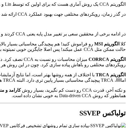
الگوریتم CCA یک روش آماری هست که برای اولین که توسط Lin و همکارانش برای تشخیص فرکانس SSVEP استفاده شد. CCA علارغم عملکرد بهتر در مقایسه با PSD، محدودیهایی هم داشت.
در گذر زمان، رویکردهای مختلفی جهت بهبود عملکرد CCA ارائه شد که بین آنها روش combination method و Data driven CCA بسیار خوب عمل کرده اند.
در ادامه برخی از محققین سعی بر تغییر مدل پایه یعنی CCA کردند و روشهای مثل MSI, TRCA و CORRCA را مطرح کردند. که دو تای آخر بهبودهای قابل توجهی ارائه دادند اما محدودیتهای خود را دارند.
کلا
الگوریتم MSI
حالت ممکن مثل CCA عمل میکند! پس اصلا جایگزین خوبی نمیتونه باشه! تازه منطعف هم نیست در مقایسه با CCA.
الگوریتم CORRCA
رویکردهای مختلفی رو باهاش پیاده سازی کرد. چون در این روش هر دو 
الگوریتم TRCA
امااااا، TRCA پیچیدگی محاسباتی بسیار پایین تری دارد. البته TRCA هم مثل CORRCA منعطف نیست!
و نکته آخر، قدرت CCA رو دست کم نگیرید، بسیار روش
کارامد و م
همانطور که روش Data-driven CCA به ‌خوبی نشان داده است.
تولباکس SSVEP