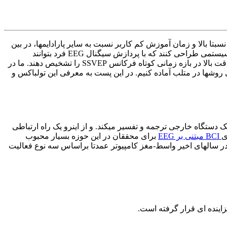
اسط مغز-کامپیوتر مبتنی بر SSVEP یکی از پارادایمهای معروف این حوزه هست که به خاطر داشتن نسبت سیگنال به نویز بالا، داشتن ITR نسبتا بالا و زمان آموزش کم کاربر نسبت به سایر پارادایمها، در بین
محققین محبوبیت زیادی دارند. عمده ترین چالش در BCI مبتنی بر SSVEP تشخیص فرکانس آن از روی سیگنال مغزی هست. محققین باید سیستمی طراحی کنند که با پردازش سیگنال EEG فرد بتوانند
تشخیص دهند که فرد به چه محرکی خیره شده است. روشهای زیادی، از جمله CCA, TRCA, MSI, CORRCA طراحی شده اند که بتوانند با دقت بالا در بازه زمانی کوتاه فرکانس SSVEP را تشخیص دهند. ما در
رده و یک تولباکس جامع برای پیاده سازی روشها در متلب آماده کنیم. در این پست به معرفی این تولباکس و
 دستگاه خارجی ترجمه و تفسیر میکند. و از اینرو یک راه ارتباطی
ی
BCI مبتنی بر EEG
برای محققان در این حوزه بسیار محبوب
بی دارد. در سالهای اخیر واسط-مغز کامپیوتر عمدتا براساس سه نوع فعالیت