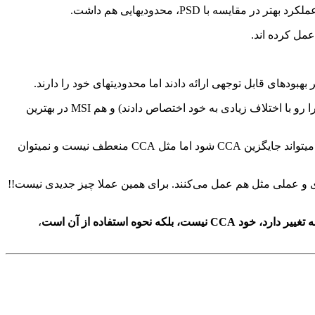
رو فراموش کنید! هم پیچیدگی محاسباتی بسیار بالایی دارد (در آزمایشات ما الگوریتم های مبتنی بر MSI بیشترین زمان اجرا رو با اختلاف زیادی به خود اختصاص دادند) و هم MSI در بهترین
میزان محاسبات رو نسبت به CCA نصف کرد. در مقایسه با CCA هم دقت بهتری دارد و هم سرعت اجرای بالایی دارد. میتواند جایگزین CCA شود اما مثل CCA منعطف نیست و نمیتوان
ت، اما نتایج آزمایشات ما و یک مطالعه دیگه ثابت کرده اند که TRCA و CCA از لحاظ تئوری و عملی مثل هم عمل می‌کنند. برای همین عملا چیز جدیدی نیست!!
، خود CCA نیست، بلکه نحوه استفاده از آن است
،