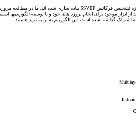
تولباکس SSVEP یک ابزار کاملی هست که در آن روشهای مهم در حوزه تشخیص ف