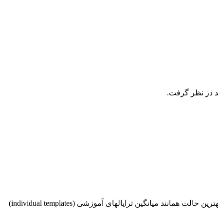
🔵 روشهای مختلفی مثل Multiset یا MCA سعی بر بهینه سازی سیگنالهای مرجع ساختگی سینوسی کسینوسی داشته اند، اما این روشها در بهترین حالت همانند میانگین ترایالهای آموزشی (individual templates)