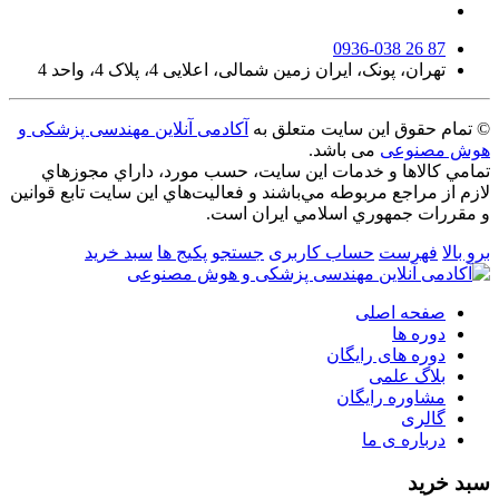
0936-038 26 87
تهران، پونک، ایران زمین شمالی، اعلایی 4، پلاک 4، واحد 4
© تمام حقوق این سایت متعلق به
آکادمی آنلاین مهندسی پزشکی و
هوش مصنوعی
می باشد.
تمامي كالاها و خدمات اين سایت، حسب مورد، داراي مجوزهاي
لازم از مراجع مربوطه مي‌باشند و فعاليت‌هاي اين سايت تابع قوانين
و مقررات جمهوري اسلامي ايران است.
برو بالا
فهرست
حساب کاربری
جستجو
پکیج ها
سبد خرید
صفحه اصلی
دوره ها
دوره های رایگان
بلاگ علمی
مشاوره رایگان
گالری
درباره ی ما
سبد خرید