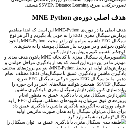
تصورحرکتی، صرع، SSVEP، Distance Learning هستند.
هدف اصلی دوره‌ی
MNE-Python
هدف اصلی ما در دوره‌ی MNE-Python این است که ابتدا مفاهیم
پردازش سیگنال مغزی EEG را به خوبی یاد بگیریم و اگر هر نوع
سیگنال EEG داشتیم بتوانیم آن را در محیط MNE-Python یا خود
پایتون بخوانیم و در صورت نیاز سیگنال پیوسته را به بخش‌های
کوچکتر تقسیم کنیم و پیش پردازش کنیم.
هدف بعدی و
مهم‌تر ما در این دوره این است که بعد از یادگیری مراحل خواندن و
پردازش‌های اولیه در محیط MNE-Python، بتوانیم پروژه‌های مختلف
یادگیری ماشین و یادگیری عمیق با سیگنال‌های EEG مختلف انجام
دهیم. مانند سیگنال EEG تصور حرکتی، سیگنال EEG صرع،
سیگنال SSVEP. همچنین بتوانیم مقاله‌های اخیر در این حوزه را
پیاده‌سازی کنیم.
به منظور انجام
پروژه‌های فوق می‌توان به شیوه‌های مختلفی، سیگنال EEG را به
عنوان ورودی به الگوریتم یادگیری ماشین یا یادگیری عمیق داد.
برای مثال می‌توان سیگنال را به همان صورت ماتریس اولیه
(کانال*زمان) به شبکه وارد کرد.
می توان سیگنال را
به تصور تبدیل کرد و به شبکه وارد کرد.