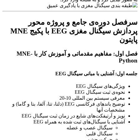
سرفصل دوره‌ی جامع و پروژه محور
پردازش سیگنال مغزی EEG با پکیج MNE
پایتون
فصل اول: مفاهیم مقدماتی و آموزش کار با
MNE-
Python
جلسه اول: آشنایی با مبانی سیگنال EEG
ویژگی‌های سیگنال EEG
نحوه‌ی ثبت سیگنال EEG
معرفی سیستم بین المللی 10-20
توضیح باندهای فرکانسی EEG (دلتا، تتا، آلفا، بتا و گاما) و
مشخصات آنها
نویز و آرتیفکت‌های شایع در زمان ثبت سیگنال EEG
آشنایی با سیگنال‌های ثبت شده به همراه EEG
سیگنال عصب و عضله
سیگنال قلبی
حرکت چشم