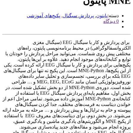
MNE پایتون
دسته:
پایتون
,
پردازش سیگنال
,
پکیج‌های آموزشی
0 دیدگاه
برای پردازش و کار با سیگنال EEG (سیگنال مغزی
الکتروانسفالوگرافی) در محیط برنامه‌نویسی پایتون، راه‌های
مختلفی پیش روی شماست. می‌توانید مراحل پردازش را خودتان با
توابع و کتابخانه‌های موجود انجام دهید. علاوه بر این‌ها پایتون،
پکیج‌هایی برای پردازش و کار با سیگنال EEG ارائه کرده است. یکی
از این پکیج‌ها، MNE-Python است. این پکیج نه تنها برای سیگنال‌های
EEG بلکه برای بررسی، تجسم‌سازی و تحلیل سایر داده‌های
نوروفیزیولوژیکی انسان مانند MEG, EEG, ECoG و … طراحی
شده است. دوره‌ی MNE-Python از دو بخش تشکیل شده است. در
بخش اول، مفاهیم پایه‌ای پردازش سیگنال EEG با استفاده از
کتابخانه‌ی MNE-Python آموزش داده می‌شود. تمامی مراحل اعم از
خواندن دیتاست به فرمت‌های مختلف، جدا کردن سیگنال‌های
پیوسته و خام به ترایال‌ها و پیش پردازش و … مرحله به مرحله ارائه
می‌شوند. در بخش دوم، برای دیتاست‌های معروف EEG با استفاده
از پکیج MNE و الگوریتم‌های یادگیری ماشین و یادگیری عمیق،
پروژه انجام می‌شود و مقاله‌های جدید پیاده‌سازی می‌شوند.
سیگنال‌های EEG مورد استفاده در این دوره شامل سیگنال‌های