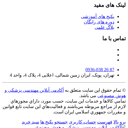
لینک های مفید
پکیج های آموزشی
دوره های رایگان
بلاگ علمی
تماس با ما
0936-038 26 87
تهران، پونک، ایران زمین شمالی، اعلایی 4، پلاک 4، واحد 4
© تمام حقوق این سایت متعلق به
آکادمی آنلاین مهندسی پزشکی و
هوش مصنوعی
می باشد.
تمامي كالاها و خدمات اين سایت، حسب مورد، داراي مجوزهاي
لازم از مراجع مربوطه مي‌باشند و فعاليت‌هاي اين سايت تابع قوانين
و مقررات جمهوري اسلامي ايران است.
برو بالا
فهرست
حساب کاربری
جستجو
پکیج ها
سبد خرید