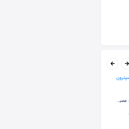
پیاده سازی شبکه عصبی پرسپترون تک لایه (جلسه دوم)
شبکه عصبی PNN (جلسه 10)
1398-04-28