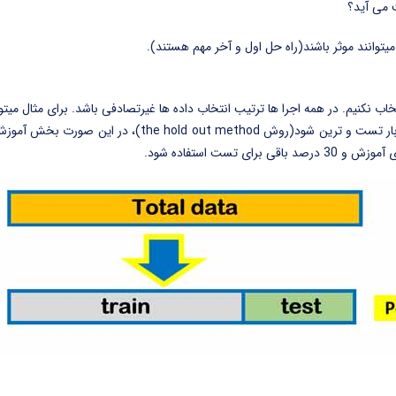
یتوانند موثر باشند(راه حل اول و آخر مهم هستند).
اب نکنیم. در همه اجرا ها ترتیب انتخاب داده ها غیرتصادفی باشد. برای مثال میتو
مثل k-fold cross validation استفاده کنیم. و یا اگر قرار هست مدل یک بار تست و ترین شود(روش t method