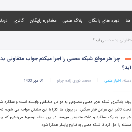
 ها
دوره های رایگان
بلاگ علمی
مشاوره رایگان
گالری
دربار
 متفاوتی بدست می آید؟
چرا هر موقع شبکه عصبی را اجرا میکنم جواب متفاوتی 
آید؟
دسته:
اخبار علمی
محمد نوری زاده چرلو
01 مهر 1400
روند یادگیری شبکه های عصبی مصنوعی به عوامل مختلفی وابسته است و عملکرد شب
تحت تاثیر این عوامل قرار میگیرد. در پروژه ها اکثرا با این مشکل مواجه می شویم ک
هر اجرا به یک عملکرد و دقت متفاوتی میرسد. در این مقاله توضیح می‌دهیم که چط
مسئله را حل کرد تا شبکه عصبی به نتایج پایدار همگرا شود.