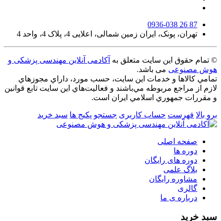
0936-038 26 87
تهران، پونک، ایران زمین شمالی، اعلایی 4، پلاک 4، واحد 4
© تمام حقوق این سایت متعلق به
آکادمی آنلاین مهندسی پزشکی و
هوش مصنوعی
می باشد.
تمامي كالاها و خدمات اين سایت، حسب مورد، داراي مجوزهاي
لازم از مراجع مربوطه مي‌باشند و فعاليت‌هاي اين سايت تابع قوانين
و مقررات جمهوري اسلامي ايران است.
برو بالا
فهرست
حساب کاربری
جستجو
پکیج ها
سبد خرید
صفحه اصلی
دوره ها
دوره های رایگان
بلاگ علمی
مشاوره رایگان
گالری
درباره ی ما
سبد خرید