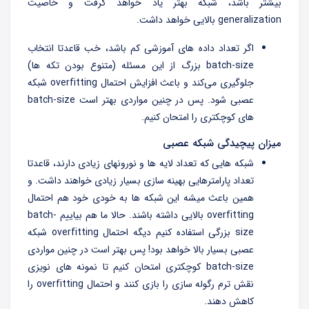
بیشتر باشد، شبکه بهتر یاد خواهد گرفت و خاصیت
generalization بالایی خواهد داشت.
اگر تعداد داده های آموزشی کم باشد، خب قاعدتا انتخاب
batch-size بزرگ از این مسئله (متنوع بودن تکه ها)
جلوگیری می‌کند و باعث افزایش احتمال overfitting شبکه
عصبی شود. پس در چنین مواردی بهتر است batch-size
های کوچکتری را امتحان کنیم.
میزان پیچیدگی شبکه عصبی
شبکه هایی که تعداد لایه ها و نورونهای زیادی دارند، قاعدتا
تعداد پارامترهایی بهینه سازی بسیار زیادی خواهند داشت. و
همین باعث میشه این شبکه ها به خودی خود هم احتمال
overfitting بالایی داشته باشند. حالا ما هم بیاییم batch-
size بزرگی استفاده کنیم دیگه احتمال overfitting شبکه
عصبی بسیار بالا خواهد بود! پس بهتر است در چنین مواردی
batch-size کوچکتری امتحان کنیم تا نمونه های نویزی
نقش ترم رگوله سازی را بازی کنند و احتمال overfitting را
کاهش دهند.