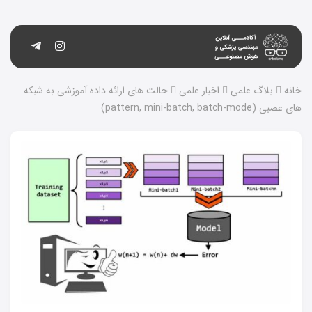
خانه
بلاگ علمی
اخبار علمی
حالت های ارائه داده آموزشی به شبکه
های عصبی (pattern, mini-batch, batch-mode)