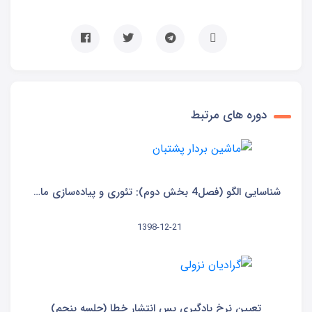
دوره های مرتبط
شناسایی الگو (فصل4 بخش دوم): تئوری و پیاده‌سازی ماشین بردار پشتیبان(SVM) و شبکه عصبی MLP
1398-12-21
تعیین نرخ یادگیری پس انتشار خطا (جلسه پنجم)