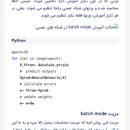
وزنی که در اون تکرار آموزش دارد تخمین میزند. سپس خطا
محاسبه شده و وزنهای شبکه عصبی یکجا تنظیم می شوند. یعنی در
هر تکرار آموزش، وزنها فقط یکبار تنظیم می شوند.
Python
for
 iter 
in
 range(epoch):  

X,Ytrue= datatain,ytrain
    #  predict outputs

Ypred
=
NeuralNetwor(w,X)
    # calculate errors

 e= Ytrue-Ypred
    # update weights

 w= w+dw
مزیت batch mode
مزیت این روش اینه که سرعت محاسبات بسیار بالا میره و به ما این
امکان را میدهد که ساختارها و پارامترهای مختلفی در طول تحقیق