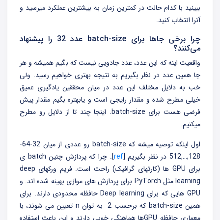
ببینید با کدام حالت در کمترین زمان به بیشترین عملکرد میرسید و
آنرا انتخاب کنید.
چرا برخی جاها برای batch-size عدد 32 را پیشنهاد
می‌کنند؟
واقعیت اینه که این عدد، عدد جادویی نیست که بگیم همیشه و هر
جا همین عدد در نظر بگیریم به نتیجه بهتری خواهیم رسید. ولی
خب به دلایل مختلف این عدد در میان محققین یادگیری عمیق
خیلی مطرح شده و مقدار رایجی است و یابهتره بگیم مقدار پیش
فرضی هست برای batch-size. اینجا چند تا از دلایل رو مطرح
میکنیم.
اول اینکه توصیه میشه که batch-size رو عددی از میان 32-64-
128,…,512 در نظر بگیریم [
ref
]. چرا که پردازش چنین batch ی
برای GPU ها (کارتهای گرافیک) راحت است. فریم ورکهای deep
learning مثل PyTorch برای پردازش های موازی بهینه شده اند. و
GPU هایی که برای Deep learning حافظه محدودی دارند. برای
همین batch-size که برحسب 2 به توان n تعیین می شوند، با
معماری حافظه GPUها هماهنگی خوبی دارند و این باعث استفاده