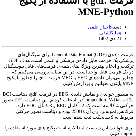
فرمت .gdf با استفاده از پکیج
MNE-Python
دسته:
اخبار علمی
هما کاشفی
21 دی 1402
فرمت داده‌ی General Data Format (GDF) برای سیگنال‌های
پزشکی یک فرمت فایل داده‌ی پزشکی و علمی است. هدف GDF
ترکیب و ادغام بهترین ویژگی‌های همه‌ی فرمت‌های فایل بیوسیگنال
در یک فرمت فایل واحد است. در این مقاله بررسی می‌کنیم که
چطور می‌توان داده‌های EEG یا MEG فرمت .gdf را چطور با پکیج
MNE پایتون بخوانیم و پردازش کنیم.
به منظور خواندن و نمایش داده‌ی EEG در فرمت .gdf، دیتاست BCI
Competition IV-Dataset 2a را انتخاب کردیم. این دیتاست EEG تصور
حرکتی 4 کلاسه است که 22 کانال EEG و 3 کانال EOG دارد.
فرکانس نمونه‌برداری آن 250Hz بوده و دیتاست تصور حرکتی
مربوط به 9 سابجکت ثبت شده است.
برای خواندن این دیتاست ابتدا لازم است پکیج های مورد استفاده را
import کنیم.