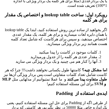
یا یک بردارعددی (مثلا برای هر کلمه یک بردار ویژگی با اندازه
1*100) تعریف شده است.
رویکرد اول: ساخت lookup table و اختصاص یک مقدار
برای هر کلمه
اگر بخواهید از ساده ترین روش استفاده کنید، ابتدا یک lookup table
یا همان دایره لغات میسازید و برای هر کلمه، یک مقدار عددی
اختصاص میدهید، و سپس برای هرکامنت که شامل تعداد کلمه
هست همانند زیر بردار ویژگی میسازید.
کلمات موجود در کامنت را پیدا میکنید
مقدار عددی هر کلمه را از جدول ورمیدارید
آنها را کنار هم می چینید و یک بردار ویژگی می سازید
اما مشکل چیه؟
کامنتها طول یکسانی نخواهند داشت!!! چرا که هر
کامنت شامل تعداد کلمات متفاوتی است.پس بردار ویژگی آن‌ها نیز
طول متفاوت پیدا می‌کنند
و ما عملا نمتیوانیم از مدلهایی مثل
MLP
و
SVM
برای این مسئله استفاده کنیم!
ایده‌ی استفاده از Padding
از طرفی اگه از Padding برای حل این مسئله استفاده کنیم، یعنی
یک اندازه خاص مثلا 50000 در نظر بگیریم، هر کامنتی که بردار