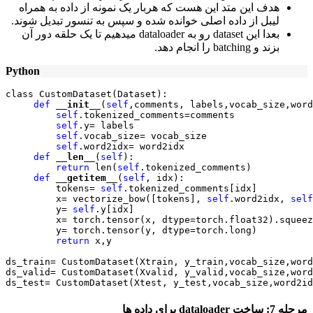
هدف این متد این هست که هربار یک نمونه از داده به همراه
لیبل از داده اصلی خوانده شده و سپس به تنسور تبدیل شوند.
بعدا این dataset رو به dataloader میدهیم تا یک حلقه دور آن
بزند و batching را انجام دهد.
Python
class CustomDataset(Dataset):

def
__init__
(
self
,comments, labels,vocab_size,word
self
.tokenized_comments=comments

self
.y= labels

self
.vocab_size= vocab_size

self
.word2idx= word2idx

def
__len__
(
self
):

return
 len(
self
.tokenized_comments)

def
__getitem__
(
self
, idx):

         tokens= 
self
.tokenized_comments[idx]

         x= vectorize_bow([tokens], 
self
.word2idx, 
self
         y= 
self
.y[idx]

         x= torch.tensor(x, dtype=torch.float32).squeez
         y= torch.tensor(y, dtype=torch.long)

return
 x,y

ds_train= CustomDataset(Xtrain, y_train,vocab_size,word
ds_valid= CustomDataset(Xvalid, y_valid,vocab_size,word
ds_test= CustomDataset(Xtest, y_test,vocab_size,word2id
مرحله 7: ساخت dataloader برای داده ها