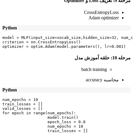
مرحله 9
:
تعریف
Loss
و
Optimizer
CrossEntropyLoss
Adam optimizer
Python
model = MLP(input_size=vocab_size,hidden_size=32, num_c
criterion = nn.CrossEntropyLoss()

optimizer = optim.Adam(model.parameters(), lr=0.001)
مرحله
10:
حلقه آموزش مدل
batch training
محاسبه accuracy
Python
num_epochs = 10

train_losses = []

valid_losses = []

for epoch in range(num_epochs):

                   model.train()

                   epoch_loss = 0.0

                   num_epochs = 10

                   train_losses = []
