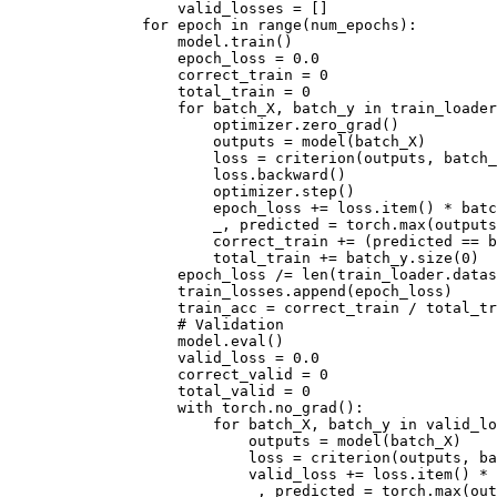
                   valid_losses = []

               for epoch in range(num_epochs):

                   model.train()

                   epoch_loss = 0.0

                   correct_train = 0

                   total_train = 0

                   for batch_X, batch_y in train_loader
                       optimizer.zero_grad()

                       outputs = model(batch_X)

                       loss = criterion(outputs, batch_
                       loss.backward()

                       optimizer.step()

                       epoch_loss += loss.item() * batc
                       _, predicted = torch.max(outputs
                       correct_train += (predicted == b
                       total_train += batch_y.size(0)

                   epoch_loss /= len(train_loader.datas
                   train_losses.append(epoch_loss)

                   train_acc = correct_train / total_tr
                   # Validation

                   model.eval()

                   valid_loss = 0.0

                   correct_valid = 0

                   total_valid = 0

                   with torch.no_grad():

                       for batch_X, batch_y in valid_lo
                           outputs = model(batch_X)

                           loss = criterion(outputs, ba
                           valid_loss += loss.item() * 
                           _, predicted = torch.max(out