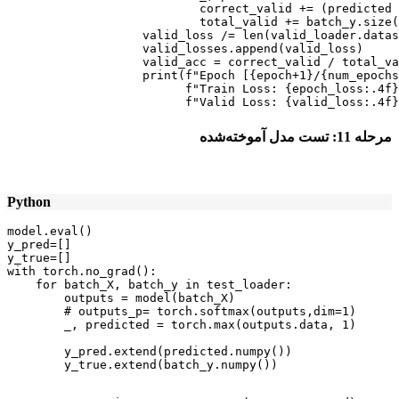
                           correct_valid += (predicted 
                           total_valid += batch_y.size(
                   valid_loss /= len(valid_loader.datas
                   valid_losses.append(valid_loss)

                   valid_acc = correct_valid / total_va
                   print(f"Epoch [{epoch+1}/{num_epochs
                         f"Train Loss: {epoch_loss:.4f}
                         f"Valid Loss: {valid_loss:.4f}
مرحله
11:
تست مدل آموخته‌شده
Python
model.eval()

y_pred=[]

y_true=[]

with torch.no_grad():

    for batch_X, batch_y in test_loader:

        outputs = model(batch_X)

        # outputs_p= torch.softmax(outputs,dim=1)

        _, predicted = torch.max(outputs.data, 1)

        y_pred.extend(predicted.numpy())

        y_true.extend(batch_y.numpy())