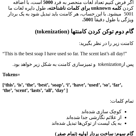
اگر فرض کنیم تعداد لغات منحصر به فرد
5000
است، با اضافه
کردن
کلمه
n
unknow
برای کلمات ناشناخته،
طول دایره لغات ما
5001 میشود. با این حساب، هر کامنت باید تبدیل شود به یک بردار
ویژگی با طول دقیقاً
5001.
گام دوم توکن کردن کامنتها (tokenization)
کامنت زیر را در نظر بگیرید:
“This is the best soap I have used so far. The scent last’s all day!”
پس ازtokenization و تمیزسازی کامنت به شکل زیر خواهد بود.
Tokens=
[‘this’, ‘is’, ‘the’, ‘best’, ‘soap’, ‘i’, ‘have’, ‘used’, ‘so’, ‘far’,
‘the’, ‘scent’, ‘lasts’, ‘all’, ‘day’ ]
تمام کلمات:
کوچک‌ سازی شده‌اند
از علائم نگارشی جدا شده‌اند
به یک لیست از توکن‌ها تبدیل شده‌اند
گام سوم: ساخت بردار اولیه (تمام صفر)