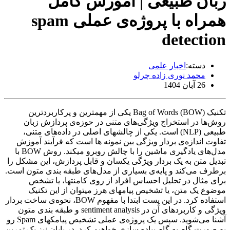
زبان طبیعی | آموزش کامل
همراه با پروژه‌ی عملی spam
detection
دسته:
اخبار علمی
محمد نوری زاده چرلو
26 آبان 1404
تکنیک Bag of Words (BOW) یکی از مهمترین و پرکاربردترین
روش‌ها در استخراج ویژگی‌های متنی در حوزه‌ی پردازش زبان
طبیعی (NLP) است. یکی از چالشهای اصلی در داده‌های متنی،
تفاوت اندازه‌ی بردار ویژگی بین نمونه ها است که فرآیند آموزش
مدل‌های یادگیری ماشین را با چالش روبرو میکند. روش BOW با
تبدیل متن به یک بردار ویژگی یکسان و قابل پردازش، این مشکل را
برطرف می‌کند و پایه‌ی بسیاری از مدل‌های طبقه ‌بندی متون است.
برای مثال در تحلیل احساس افراد از روی کامنتها، یا تشخص
موضوع یک متن، یا تشخیص پیامهای هرز میتوان از این تکنیک
استفاده کرد. در این پست ابتدا با مفهوم BOW، نحوه‌ی ساخت بردار
ویژگی و کاربردهای آن در sentiment analysis و طبقه بندی متون
آشنا می‌شوید. سپس یک پروژه‌ی عملی تشخیص پیامکهای Spam رو
به صورت گام به گام پیاده سازی خواهیم کرد. در پایان نیز یک تمرین