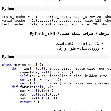
Python
train_loader = DataLoader(ds_train, batch_size=128, shu
valid_loader = DataLoader(ds_valid, batch_size=128, shu
test_loader = DataLoader(ds_test, batch_size=128, shuff
مرحله
8:
طراحی شبکه عصبی
MLP
در
PyTorch
یک hidden layer کافی است
ورودی مدل = طول واژگان
Python
class
 MLP(nn.Module):

def
 __init__(
self
, input_size, hidden_size, num_cl
         super(MLP, 
self
).__init__()

self
.fc1 = nn.Linear(input_size, hidden_size)

self
.relu = nn.ReLU()

self
.fc2 = nn.Linear(hidden_size, num_classes)

def
forward
(
self
, x):

         out = 
self
.fc1(x)

         out = 
self
.relu(out)

         out = 
self
.fc2(out)

return
 out