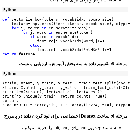
Python
def
 vectorize_bow(tokens, vocab2idx, vocab_size):

    feature= np.zeros((len(tokens), vocab_size), dtype=
for
 i, token 
in
 enumerate(tokens):

for
 j, word 
in
 enumerate(token):

if
 word 
in
 vocab2idx:

               feature[i,vocab2idx[word]]+=1

else
:  

return
 feature
مرحله 5
: تقسیم داده به سه بخش آموزش، ارزیابی و تست
Python
Xtrain, Xtest, y_train, y_test = train_test_split(doc_t
Xtrain, Xvalid, y_train, y_valid = train_test_split(Xtr
print(len(Xtrain), len(Xvalid), len(Xtest))

print(np.unique(y_train, return_counts=True))

output: 

3788 669 1115 (array([0, 1]), array([3274, 514], dtype=
مرحله
6: ساخت Dataset اختصاصی برای لود کردن داده در پایتورچ
سه متد جادویی init, len , get_item را تعریف میکنیم.