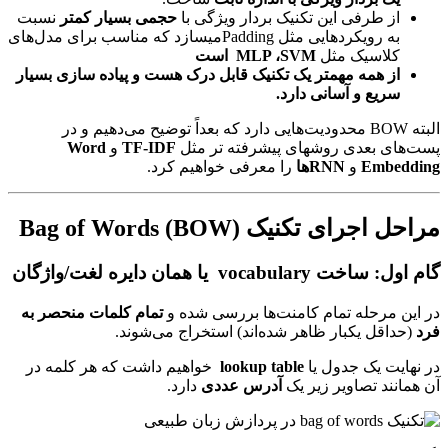
از طرفی این تکنیک بردار ویژگی با
حجمی بسیار کمتر
نسبت
به رویکردهایی مثل Paddingمیسازد که مناسب برای مدل‌های
کلاسیک مثل
SVM
،
MLP
است
از همه مهمتر یک تکنیک قابل درک هست و پیاده سازی بسیار
سریع و آسانی دارد.
البته BOW محدودیت‌هایی دارد که بعداً توضیح می‌دهیم و در
پست‌های بعدی روشهای پیشرفته‌ تر مثل
TF-IDF
و
Word
Embedding
و
RNN
ها
را معرفی خواهیم کرد.
مراحل اجرای تکنیک
Bag of Words (BOW)
گام اول: ساخت vocabulary یا همان دایره لغت/واژگان
در این مرحله تمام کامنت‌ها بررسی شده و
تمام کلمات منحصر به
فرد
(حداقل یکبار ظاهر شده‌اند) استخراج می‌شوند.
در نهایت یک جدول یا
lookup table
خواهیم داشت که هر کلمه در
آن همانند تصاویر زیر یک
آدرس عددی
دارد.