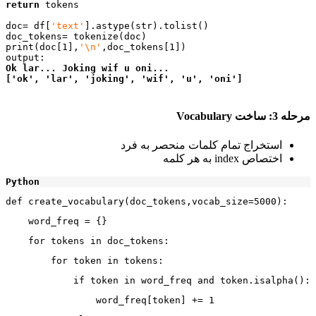
return
 tokens

doc= df[
'text'
].astype(str).tolist()  

doc_tokens= tokenize(doc)

print(doc[1],
'\n'
,doc_tokens[1])

Ok lar... Joking wif u oni... 
['ok', 'lar', 'joking', 'wif', 'u', 'oni']
مرحله
3:
ساخت
Vocabulary
استخراج تمام کلمات منحصر به فرد
اختصاص index به هر کلمه
Python
def create_vocabulary(doc_tokens,vocab_size=5000):
    word_freq = {}
    for tokens in doc_tokens:
        for token in tokens:
            if token in word_freq and token.isalpha():
                word_freq[token] += 1