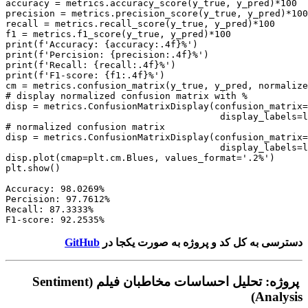
accuracy = metrics.accuracy_score(y_true, y_pred)*100

precision = metrics.precision_score(y_true, y_pred)*100

recall = metrics.recall_score(y_true, y_pred)*100

f1 = metrics.f1_score(y_true, y_pred)*100

print(f'Accuracy: {accuracy:.4f}%')

print(f'Percision: {precision:.4f}%')

print(f'Recall: {recall:.4f}%')

print(f'F1-score: {f1:.4f}%')

cm = metrics.confusion_matrix(y_true, y_pred, normalize
# display normalized confusion matrix with %

disp = metrics.ConfusionMatrixDisplay(confusion_matrix=
                                       display_labels=l
# normalized confusion matrix

disp = metrics.ConfusionMatrixDisplay(confusion_matrix=
                                       display_labels=l
disp.plot(cmap=plt.cm.Blues, values_format='.2%')

plt.show()

Accuracy: 98.0269% 

Percision: 97.7612% 

Recall: 87.3333% 

دسترسی به کل کد و پروژه به صورت یکجا در
GitHub
پروژه: تحلیل احساسات مخاطبان فیلم (Sentiment
Analysis)