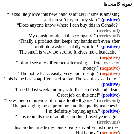
نمونه کامنت‌ها
“I absolutely love this new hand sanitizer! It smells amazing
and doesn’t dry out my skin.”
(
positive
)
“Does anyone know where I can buy this in Canada?”
(
irrelevant
)
“My cousin works at this company!” (
irrelevant
)
“Finally a product that keeps my hands soft even after
multiple washes. Totally worth it!” (
positive
)
“The smell is way too strong. It gives me a headache.”
(
negative
)
“I don’t see any difference after using it. Total waste of
money.” (
negative
)
“The bottle leaks easily, very poor design.” (
negative
)
“This is the best soap I’ve used so far. The scent lasts all day!”
(
positive
)
“I tried it last week and my skin feels so fresh and clean.
Great job on this one!”
(
positive
)
“I saw their commercial during a football game.”
(
irrelevant
)
“The packaging looks premium and the quality matches it.
I’m definitely buying again.”
(
positive
)
“This reminds me of another product I used years ago.”
(
irrelevant
)
“This product made my hands really dry after just one use.
Not happy.”
(
negative
)