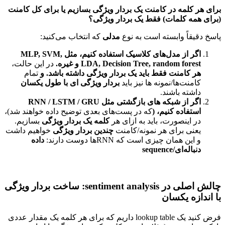
برای هر کلمه در کامنت یک بردار ویژگی بسازیم یا برای کل کامنت
(برای همه کلمات) فقط یک بردار ویژگی؟
پاسخ دقیقاً وابسته است به نوع
مدلی
که انتخاب می‌کنید:
اگر از مدل‌های کلاسیک استفاده کنیم، مثل
MLP, SVM,
LDA, Decision Tree, random forest
و غیره.
در این حالت،
هر کامنت فقط باید یک بردار ویژگی داشته باشد. و
تمام
کامنت‌ها/نمونه ها نیز باید
بردار ویژگی ای با طول یکسان
داشته باشند.
اگر از شبکه های بازگشتی مثل
RNN / LSTM / GRU
استفاده کنیم، (
که در پست‌های بعدی توضیح داده خواهند شد)،
در اینصورت، باید به ازای هر
کلمه یک بردار ویژگی
بسازیم.
یعنی برای هر نمونه/کامنت
چندین بردار ویژگی
خواهیم داشت
و این همان چیزی است که RNNها دوست دارند:
داده
دنباله‌ای/
sequence
چالش اصلی در sentiment analysis: ساخت بردار ویژگی
با اندازه یکسان
فرض کنید یک lookup table داریم که برای هر کلمه یک مقدار عددی