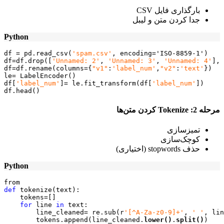
بارگذاری فایل CSV
جدا کردن متن و لیبل
Python
df = pd.read_csv(
'spam.csv'
, encoding='ISO-8859-1')

df=df.drop([
'Unnamed: 2'
, 
'Unnamed: 3'
, 
'Unnamed: 4'
], 
df=df.rename(columns={
"v1"
:
'label_num'
,
"v2"
:
'text'
})

le= LabelEncoder()

df[
'label_num'
]= le.fit_transform(df[
'label_num'
])

df.head()
مرحله
2
: Tokenize
کردن متن‌ها
تمیزسازی
کوچک‌سازی
حذف stopwords (اختیاری)
Python
def
 tokenize(text):

    tokens=[]

for
 line 
in
 text:

        line_cleaned= re.sub(r
'[^A-Za-z0-9]+'
, 
' '
, lin
        tokens.append(line_cleaned.
lower()
.
split()