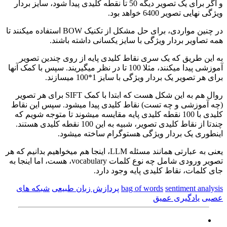
و اگر برای یک تصویر دیگه 50 تا نقطه کلیدی پیدا شود، سایز بردار
ویژگی نهایی تصویر 6400 خواهد بود.
در چنین مواردی، برای حل مشکل از تکنیک BOW استفاده میکنند تا
همه تصاویر بردار ویژگی با سایز یکسانی داشته باشند.
به این طریق که یک سری نقاط کلیدی پایه از روی چندین تصویر
آموزشی پیدا میکنند، مثلا 100 تا در نظر میگیریند. سپس با کمک آنها
برای هر تصویر یک بردار ویژگی با سایز 1*100 میسازند.
روال هم به این شکل هست که ابتدا با کمک SIFT برای هر تصویر
(چه آموزشی و چه تست) نقاط کلیدی پیدا میشود. سپس این نقاط
کلیدی با 100 نقطه کلیدی پایه مقایسه میشوند تا متوجه شویم که
چندتا از نقاط کلیدی تصویر، شبیه به این 100 نقطه کلیدی هستند.
اینطوری یک بردار ویژگی هستوگرام ساخته میشود.
یعنی به عبارتی همانند مسئله LLM، اینجا هم میخواهیم بدانیم که هر
تصویر ورودی شامل چه نوع کلمات vocabulary، هست، اما اینجا به
جای کلمات، نقاط کلیدی پایه وجود دارد.
sentiment analysis
bag of words
پردازش زبان طبیعی
شبکه های
عصبی
یادگیری عمیق