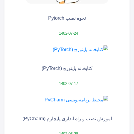
نحوه نصب Pytorch
1402-07-24
کتابخانه پایتورچ (PyTorch)
1402-07-17
آموزش نصب و راه اندازی پایچارم (PyCharm)
1402-06-28