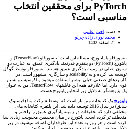
PyTorch برای محققین انتخاب
مناسبی است؟
دسته:
اخبار علمی
محمد نوری زاده چرلو
21 اسفند 1402
تنسورفلو یا پایتورچ، مسئله این است! تنسورفلو (TensorFlow) و
پایتورچ (PyTorch) دو پلتفرم قدرتمند یادگیری عمیق، به عبارت دو
ستون اصلی در زمینه یادگیری عمیق هستند. تنسورفلو توسط گوگل
توسعه پیدا کرده و به scalability و سازگاری مشهور است. در
کاربردهای صنعتی خیلی بیشتر استفاده میشود و اکوسیستم بسیار
قوی دارد. اما علارغم همه این قابلیتهای TensorFlow، من به عنوان
یک پژوهشگر به دلایل زیر انتخابم پایتورچ هست.
پایتورچ
یک کتابخانه متن باز است که توسط شرکت متا (فیسبوک
سابق) در سال 2016 توسعه داده شد. این پلتفرم کتابخانه های
مختلفی دارد که تحقیقات در زمینه یادگیری عمیق را راحتتر و
منعطف تر کرده است. پایتورچ در میان محققین محبوبیت زیادی پیدا
کرده است و هر روز به تعداد این طرفداران اضافه میشود. در زیر
دلایل محبوبت پایتورچ در بین محققین را بیان میکنم: