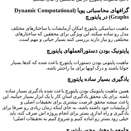
گرافهای محاسباتی پویا (
Dynamic Computational
Graphs
) در پایتورچ
ماهیت دینامیکی پایتورچ امکان آزمایشات با ساختارهای مختلف
مدل رو ساده میکنه. این ویژگی برای محققین که ساختارهای
مختلفی رو نیاز دارند بررسی کنند بسیار حیاتی و مهم است.
پایتونیک بودن دستورالعملهای پایتورچ
ماهیت پایتونی بودن دستورات پایتورچ باعث شده که کدها بسیار
خوانا باشند و درک اونها برای ما راحتتر باشه.
یادگیری بسیار ساده پایتورچ
همین ماهیت پایتونیک بودن پایتورچ باعث شده یادگیری بسیار ساده
باشه. برای یک محقق یادگیری آسانِ کار با یک ابزار بسیار حیاتیه. این
باعث میشه محقق فرصت بیشتری برای تحقیقات اصلی و
آزمایشات خود داشته باشه، به جای اینکه زمان زیادی رو صرفا برای
یادگیری و راه اندازی بستر برای انجام پروژه اش صرف کنه. باید
خیلی زود بستر رو آماده کنیم و شروع کنیم به تحقیقات اصلی!
جامعه پژوهش محور پایتورچ