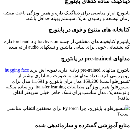
دیباگینگ ساده کدهای پایتورچ
پایتورچ ابزار مناسبی برای دیباگنیک داره و همین ویژگی باعث میشه
زمان توسعه و رسیدن به یک سیستم بهینه حداقل باشه.
کتابخانه های متنوع و قوی در پایتورچ
پایتورچ کتابخونه های مختلفی از جمله torchvision و torchaudio داره
که پشتیبانی خوبی برای بینایی ماشین و تسکهای audio ارائه میده.
مدلهای pre-trained در پایتورچ
پایتورچ مدلهای pre-trained زیادی داره. نمونه اش برید
hugging face
رو بررسی کنید. تعداد مدلهاش به صورت معناداری بیشتر از
تنسورفلو است! 169,200 مدل برای پایتورچ و 11,691 مدل برای
تنسورفلو! همین ویژگی مطالعات transfer learning رو ساده میکنه
و توسعه یک مدل مناسب برای تسک خاص خیلی سریعتر اتفاق
بیافته!
منابع آموزشی گسترده و سازماندهی شده