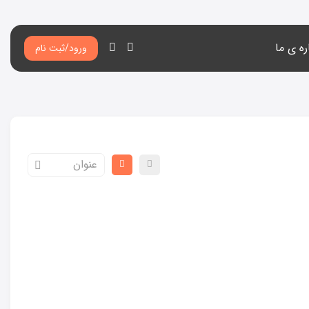
ره ی ما
ورود/ثبت نام