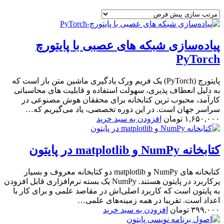
پیاده‌سازی شبکه های عصبی با پایتورچ
PyTorch
پایتورچ (PyTorch) یک فریم ورک یادگیری ماشین متن باز است که
به دلیل انعطاف پذیری، سهولت استفاده و قابلیت های محاسباتی
کارآمد، محبوب ترین کتابخانه برای محققان هوش مصنوعی در
سراسر جهان است. در این دوره تخصصی، یاد می‌گیریم که…
۱,۶۵۰,۰۰۰
تومان
افزودن به سبد خرید
کتابخانه NumPy و matplotlib در پایتون
کتابخانه های NumPy و matplotlib دو کتابخانه معروف و بسیار
پرکاربرد در پایتون هستند. NumPy یک بسته نرم‌افزاری قابل افزودن
به پایتون است که کاربرد اصلی‌اش در مقاصد علمی و برای کار با
اعداد است. تقریبا در همه زمینه‌های علمی…
۳۹۹,۰۰۰
تومان
افزودن به سبد خرید