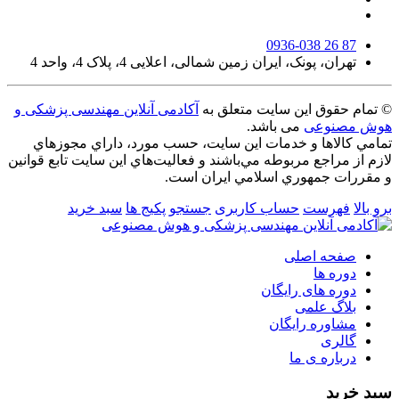
0936-038 26 87
تهران، پونک، ایران زمین شمالی، اعلایی 4، پلاک 4، واحد 4
© تمام حقوق این سایت متعلق به
آکادمی آنلاین مهندسی پزشکی و
هوش مصنوعی
می باشد.
تمامي كالاها و خدمات اين سایت، حسب مورد، داراي مجوزهاي
لازم از مراجع مربوطه مي‌باشند و فعاليت‌هاي اين سايت تابع قوانين
و مقررات جمهوري اسلامي ايران است.
برو بالا
فهرست
حساب کاربری
جستجو
پکیج ها
سبد خرید
صفحه اصلی
دوره ها
دوره های رایگان
بلاگ علمی
مشاوره رایگان
گالری
درباره ی ما
سبد خرید